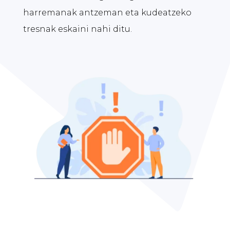
harremanak antzeman eta kudeatzeko
tresnak eskaini nahi ditu.