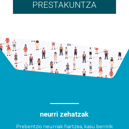
PRESTAKUNTZA
neurri zehatzak
Prebentzio neurriak hartzea, kasu berririk