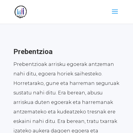
Prebentzioa
Prebentzioak arrisku egoerak antzeman
nahi ditu, egoera horiek saihesteko.
Horretarako, gune eta harreman seguruak
sustatu nahi ditu. Era berean, abusu
arriskua duten egoerak eta harremanak
antzemateko eta kudeatzeko tresnak ere
eskaini nahi ditu. Era berean, tratu txarrak
izateko aukera dagoen egoera eta