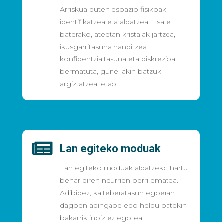
Arriskua duten espazio fisikoak
identifikatzea eta aldatzea. Esate
baterako, ateetan kristalak jartzea,
ikusgarritasuna handitzea
konfidentzialtasuna eta diskrezioa
bermatuta, gune jakin batzuk
argiztatzea, etab.

Lan egiteko moduak
Lan egiteko moduak aldatzeko hartu
behar diren neurrien berri ematea.
Adibidez, kalteberatasun egoeran
dagoen adingabe edo heldu batekin
bakarrik inoiz ez egotea.