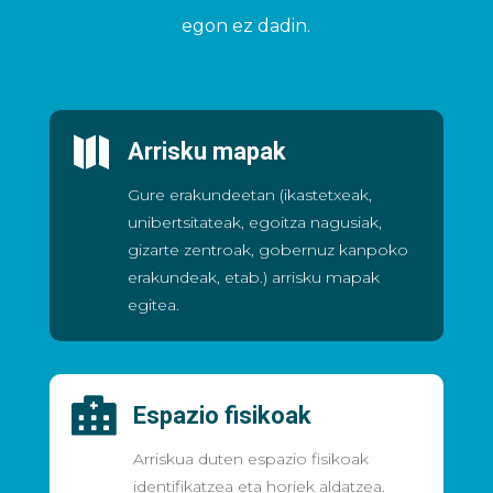
egon ez dadin.

Arrisku mapak
Gure erakundeetan (ikastetxeak,
unibertsitateak, egoitza nagusiak,
gizarte zentroak, gobernuz kanpoko
erakundeak, etab.) arrisku mapak
egitea.

Espazio fisikoak
Arriskua duten espazio fisikoak
identifikatzea eta horiek aldatzea.