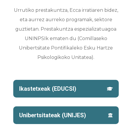
Urrutiko prestakuntza, Ecca irratiaren bidez,
eta aurrez aurreko programak, sektore
guztietan. Prestakuntza espezializatuagoa
UNINPSIk ematen du (Comillaseko
Unibertsitate Pontifikaleko Esku Hartze
Psikologikoko Unitatea).
Ikastetxeak (EDUCSI)
Unibertsitateak (UNIJES)