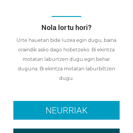
Nola lortu hori?
Urte hauetan bide luzea egin dugu, baina
oraindik asko dago hobetzeko. Bi ekintza
motatan laburtzen dugu egin behar
duguna. Bi ekintza motatan laburbiltzen
dugu.
NEURRIAK