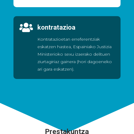

kontratazioa
Kontratazioetan erreferentziak
eskatzen hastea, Espainiako Justizia
Ministerioko sexu izaerako delituen
ziurtagiriaz gainera (hori dagoeneko
ari gara eskatzen).
Prestakuntza