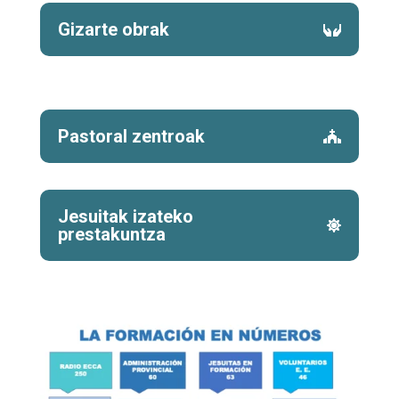
Gizarte obrak
Pastoral zentroak
Jesuitak izateko
prestakuntza